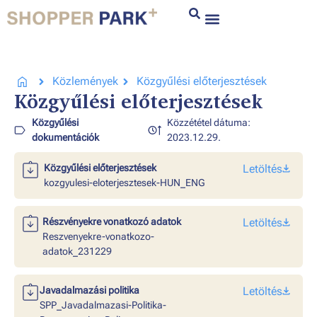
Közlemények
Közgyűlési előterjesztések
Közgyűlési előterjesztések
Közgyűlési
Közzététel dátuma:
dokumentációk
2023.12.29.
Közgyűlési előterjesztések
Letöltés
kozgyulesi-eloterjesztesek-HUN_ENG
Részvényekre vonatkozó adatok
Letöltés
Reszvenyekre-vonatkozo-
adatok_231229
Javadalmazási politika
Letöltés
SPP_Javadalmazasi-Politika-